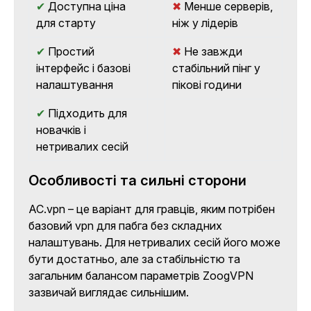
✔
Доступна ціна
✖
Менше серверів,
для старту
ніж у лідерів
✔
Простий
✖
Не завжди
інтерфейс і базові
стабільний пінг у
налаштування
пікові години
✔
Підходить для
новачків і
нетривалих сесій
Особливості та сильні сторони
AC.vpn – це варіант для гравців, яким потрібен
базовий vpn для пабга без складних
налаштувань. Для нетривалих сесій його може
бути достатньо, але за стабільністю та
загальним балансом параметрів ZoogVPN
зазвичай виглядає сильнішим.