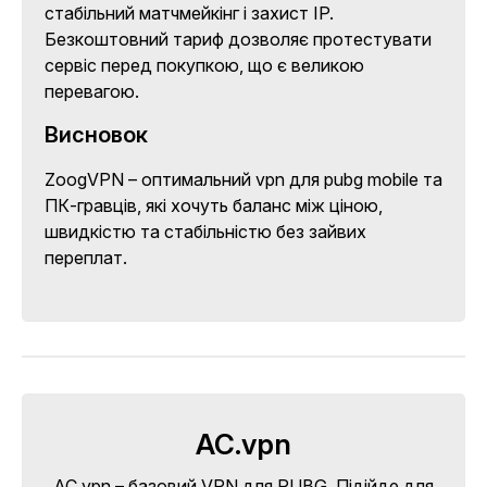
стабільний матчмейкінг і захист IP.
Безкоштовний тариф дозволяє протестувати
сервіс перед покупкою, що є великою
перевагою.
Висновок
ZoogVPN – оптимальний vpn для pubg mobile та
ПК-гравців, які хочуть баланс між ціною,
швидкістю та стабільністю без зайвих
переплат.
AC.vpn
AC.vpn – базовий VPN для PUBG. Підійде для