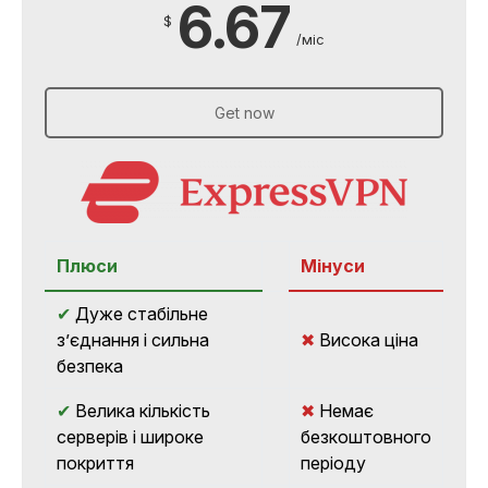
6.67
$
/міс
Get now
Плюси
Мінуси
✔
Дуже стабільне
з’єднання і сильна
✖
Висока ціна
безпека
✔
Велика кількість
✖
Немає
серверів і широке
безкоштовного
покриття
періоду