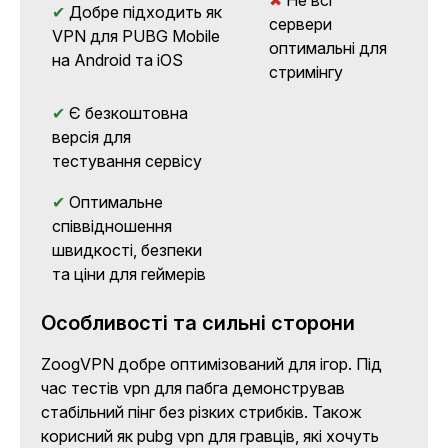
✔
Добре підходить як
сервери
VPN для PUBG Mobile
оптимальні для
на Android та iOS
стримінгу
✔
Є безкоштовна
версія для
тестування сервісу
✔
Оптимальне
співвідношення
швидкості, безпеки
та ціни для геймерів
Особливості та сильні сторони
ZoogVPN добре оптимізований для ігор. Під
час тестів vpn для пабга демонстрував
стабільний пінг без різких стрибків. Також
корисний як pubg vpn для гравців, які хочуть