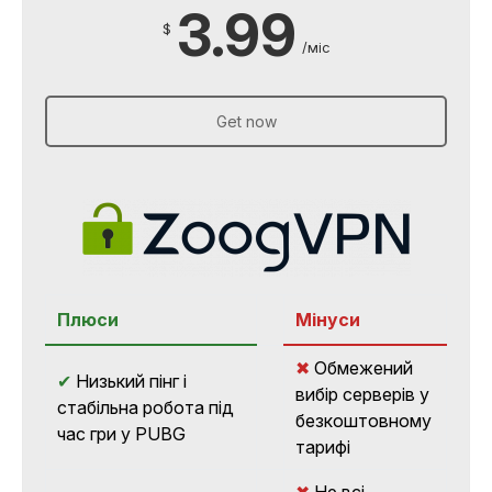
3.99
$
/міс
Get now
Плюси
Мінуси
✖
Обмежений
✔
Низький пінг і
вибір серверів у
стабільна робота під
безкоштовному
час гри у PUBG
тарифі
✖
Не всі