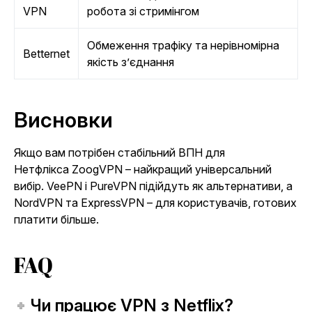
VPN
робота зі стримінгом
Обмеження трафіку та нерівномірна
Betternet
якість з’єднання
Висновки
Якщо вам потрібен стабільний ВПН для
Нетфлікса
ZoogVPN
– найкращий універсальний
вибір.
VeePN
і
PureVPN
підійдуть як альтернативи, а
NordVPN
та
ExpressVPN
– для користувачів, готових
платити більше.
FAQ
Чи працює VPN з Netflix?