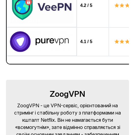
4.2 / 5
4.1 / 5
ZoogVPN
ZoogVPN - це VPN-сервіс, орієнтований на
стримінг і стабільну роботу з платформами на
кшталт Netflix. Він не намагається бути
«всемогутнім», зате відмінно справляється зі
своїм основним завданням - забезпеченням