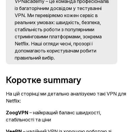
VPNacademy – це команда професіоналів
із багаторічним досвідом у тестуванні
VPN. Ми перевіряємо кожен сервіс в
реальних умовах: швидкість, безпека,
стабільність роботи з популярними
стримінговими платформами, зокрема
Netflix. Наші огляди чесні, прозорі і
допомагають користувачам робити
правильний вибір.
Коротке summary
На цій сторінці ми детально аналізуємо такі VPN для
Netflix:
ZoogVPN
– найкращий баланс швидкості,
стабільності та ціни
VeePN
– надійний VPN із хорошою роботою зі