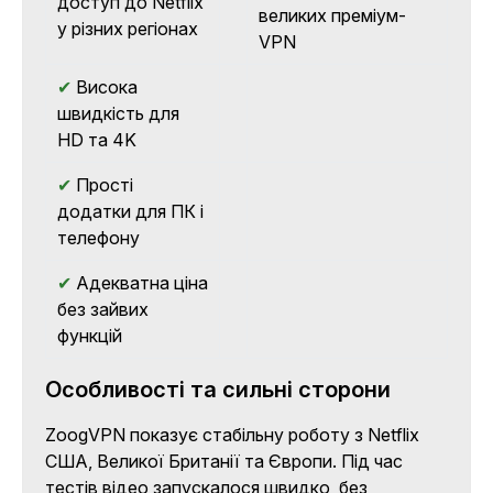
доступ до Netflix
великих преміум-
у різних регіонах
VPN
✔
Висока
швидкість для
HD та 4K
✔
Прості
додатки для ПК і
телефону
✔
Адекватна ціна
без зайвих
функцій
Особливості та сильні сторони
ZoogVPN показує стабільну роботу з Netflix
США, Великої Британії та Європи. Під час
тестів відео запускалося швидко, без