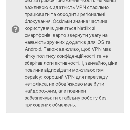
без затримок і зниження якості. Не менш
важливою є здатність VPN стабільно
працювати та обходити регіональні
блокування. Оскільки значна частина
користувачів дивиться Netflix зі
смартфонів, варто звернути увагу на
наявність зручних додатків для iOS та
Android. Також важливо, щоб VPN мав
чітку політику конфіденційності та не
зберігав логи активності. І, звичайно, ціна
повинна відповідати можливостям
сервісу: хороший VPN для перегляду
нетфлікса,
не обов’язково має бути
найдорожчим, але повинен
забезпечувати стабільну роботу без
прихованих обмежень.