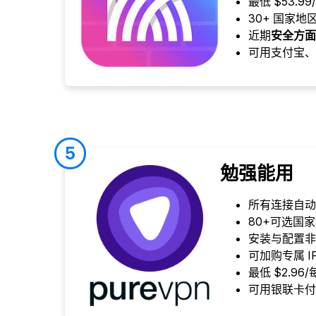
最低 $53.99
30+ 国家
近期
安全方面
可用支付宝、
5
勉强能用
所有连接自动
80+可选国
安装与配置非
可加购专属 I
最低 $2.96
可用银联卡付